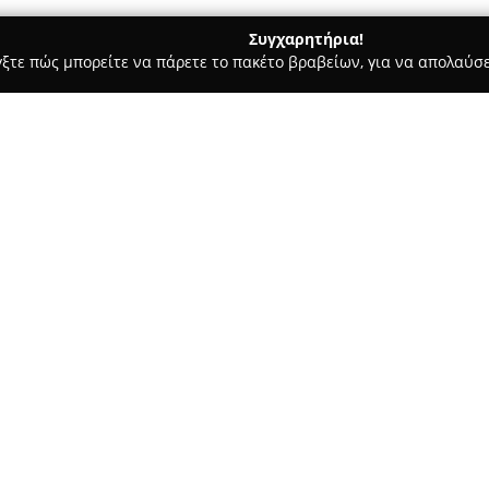
Συγχαρητήρια!
γξτε πώς μπορείτε να πάρετε το πακέτο βραβείων, για να απολαύσε
, Ζαχαροπλαστεία - Καλαμαριά
GreenHouseBio
Σχετικά με την εταιρεία:
Η
GreenHouseBio
αποτελεί ετ
βιολογικών προϊόντων στην Κ
Θεσσαλονίκη ως ένα από τα πρ
λειτουργία της ξεκινά στα τέλ
στόχο τη διάθεση αγνών και υψ
Η εταιρεία διαθέτει ένα ευρύ 
προέλευσης, συμπεριλαμβανομ
καθώς και ειδικών επιλογών γι
καλύπτονται διάφορες διατροφ