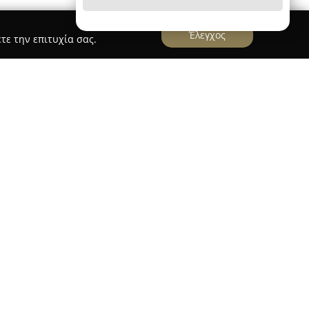
Έλεγχος
τε την επιτυχία σας.
αιρεία που δραστηριοποιείται στον χώρο των
αλαμαριά, με σημαντική παρουσία στη
ώτα βιολογικά παντοπωλεία της περιοχής. Η
η της δεκαετίας του 1990, έχοντας ως βασικό
ηλής ποιότητας τροφίμων προς τις οικογένειες.
φάσμα βιολογικών ειδών, τοπικής και διεθνούς
ένων τροφίμων, ειδών προσωπικής φροντίδας,
α vegan και gluten-free διατροφές, ώστε να
ικές ανάγκες.