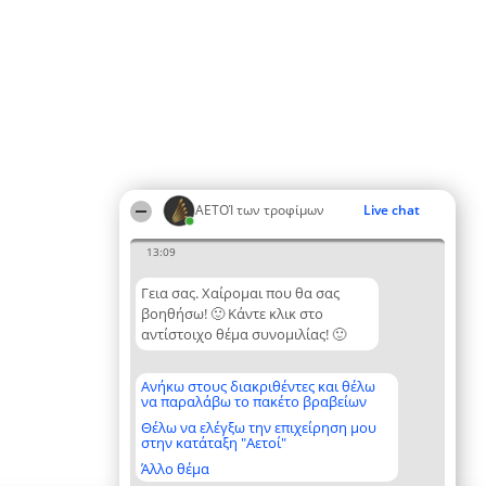
ΑΕΤΟΊ των τροφίμων
Live chat
13:09
Γεια σας. Χαίρομαι που θα σας
βοηθήσω! 🙂 Κάντε κλικ στο
αντίστοιχο θέμα συνομιλίας! 🙂
Ανήκω στους διακριθέντες και θέλω
να παραλάβω το πακέτο βραβείων
Θέλω να ελέγξω την επιχείρηση μου
στην κατάταξη "Αετοί"
Άλλο θέμα