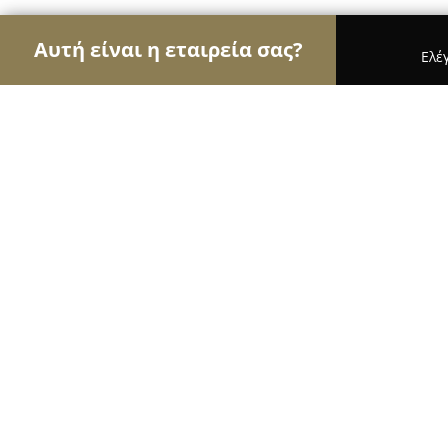
Αυτή είναι η εταιρεία σας?
Ελέ
Αετοί των τροφίμων
Κρεοπωλεία, Ξηροί Καρποί
GreenHouseBio
8.5
(337)
Καλαμαριά, Kalamariá
Εμφάνιση αριθμού τηλεφώνου