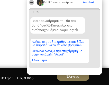
ΑΕΤΟΊ των τροφίμων
Live chat
21:52
Γεια σας. Χαίρομαι που θα σας
βοηθήσω! 🙂 Κάντε κλικ στο
αντίστοιχο θέμα συνομιλίας! 🙂
Ανήκω στους διακριθέντες και θέλω
να παραλάβω το πακέτο βραβείων
Θέλω να ελέγξω την επιχείρηση μου
στην κατάταξη "Αετοί"
Άλλο θέμα
Έλεγχος
τε την επιτυχία σας.
969