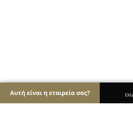
Αυτή είναι η εταιρεία σας?
Ελέ
Αετοί των τροφίμων
Κρεοπωλεία, Ξηροί Καρποί