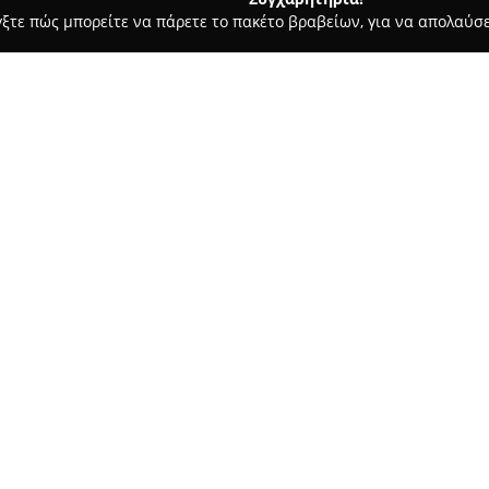
γξτε πώς μπορείτε να πάρετε το πακέτο βραβείων, για να απολαύσε
, Ζαχαροπλαστεία - Ρεθυμνο
Κρεοπωλείο Πετρογιάννης
Σχετικά με την εταιρεία:
Το
Κρεοπωλείο Πετρογιάννη
Κρήτης, με επίκεντρο την προ
πολυετή εμπειρία στην κοπή κα
στην παροχή υψηλής ποιότητας
φρεσκάδα και τη διαφοροποίη
Στο κατάστημα υπάρχουν εκλεκ
πλούσια επιλογή προϊόντων τ
Ελλάδας. Περιλαμβάνονται χειρ
ντιπ, παραδοσιακά κρητικά παξ
τυριά προερχόμενα από αξιόπι