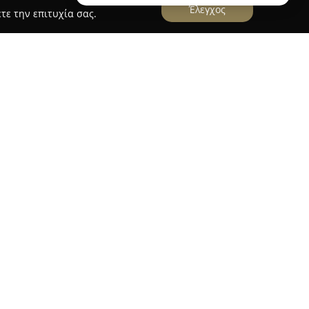
Έλεγχος
τε την επιτυχία σας.
ς
ιδρύθηκε την άνοιξη του 2020 στο Ρέθυμνο της
σήλωση στην ποιότητα του κρέατος και την
ι επεξεργασία του. Η επιχείρηση ειδικεύεται
 προϊόντων, δίνοντας έμφαση στη γεύση, τη
ση της προσφοράς της.
τά νωπά κρέατα και πουλερικά, όπως επίσης και
οπικών παραγωγών από διάφορα μέρη της
οποίητα ζυμαρικά, ποικιλία από σάλτσες και
ιμάδια, φρέσκα αυγά ημέρας, αλλαντικά και
στες πηγές. Προσφέρεται επίσης προσεγμένη