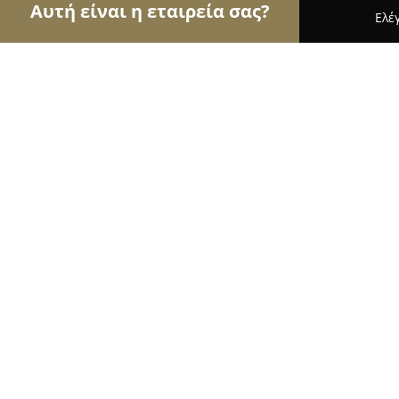
Αυτή είναι η εταιρεία σας?
Ελέ
Αετοί των τροφίμων
Κρεοπωλεία, Ξηροί Καρποί
Κρεοπωλείο Πετρογιάννης
9.3
(23)
Ρεθυμνο, Réthimnon
Εμφάνιση αριθμού τηλεφώνου