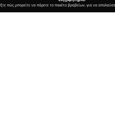
γξτε πώς μπορείτε να πάρετε το πακέτο βραβείων, για να απολαύσε
, Ζαχαροπλαστεία - Θεσσαλονίκη
Το Παντοπωλείο της Θεσσα
Σχετικά με την εταιρεία:
Βρίσκεται στην οδό Κομνηνών 
Θεσσαλονίκης
λειτουργεί ήδη
της γαστρονομίας. Πρόκειται γ
φάση της τέταρτης γενιάς, με
παράδοσης των γνήσιων γεύσεω
Το κατάστημα παρέχει μια μεγ
γκουρμέ προϊόντα, όπως εκλεπ
προϊόντα και επιλεγμένες ετικ
στα παραδοσιακά αλλά και μον
αξίες με τις απαιτήσεις ενός 