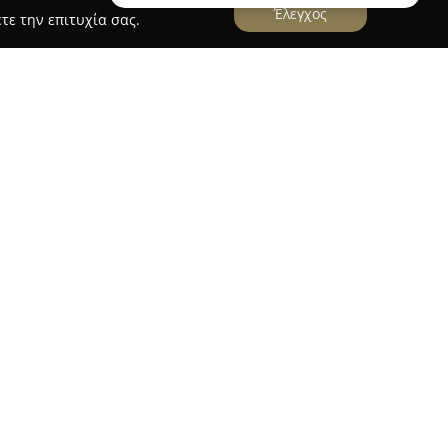
Έλεγχος
τε την επιτυχία σας.
λονίκης
12 στη Θεσσαλονίκη, το
Παντοπωλείο της
 από το 1924 ως ένα ιστορικό σημείο στον τομέα
ια οικογενειακή επιχείρηση που έχει περάσει στη
 σταθερή αφοσίωση στη διατήρηση της
ν και της ποιότητας.
άλη συλλογή από ελληνικά αλλά και διεθνή
τυσμένα τυριά, αλλαντικά, διάφορα βιολογικά
έτες κρασιών. Διακρίνεται για την προσήλωσή του
αδικά εισαγόμενα είδη, συνδέοντας τις κλασικές
σύγχρονου ντελικατέσεν. Εστιάζει επίσης στην