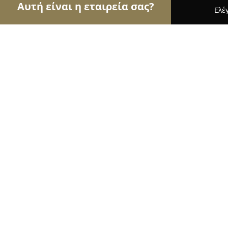
Αυτή είναι η εταιρεία σας?
Ελέ
Αετοί των τροφίμων
Κρεοπωλεία, Ξηροί Καρποί
Το Παντοπωλείο της Θεσσαλονίκης
9.4
(514)
Θεσσαλονίκη, Κομνηνών 12
Εμφάνιση αριθμού τηλεφώνου