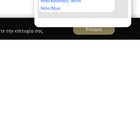
στην κατάταξη "Αετοί"
Άλλο θέμα
Έλεγχος
τε την επιτυχία σας.
λημάρης
δραστηριοποιείται στην Πάτρα από το
νειακή μονάδα που δίνει έμφαση στην παροχή
ασμάτων. Με διαρκή προσήλωση στην ελληνική
ο φυσικό της κατάστημα στην οδό Αγυιάς 69
φρέσκων κρεάτων προερχόμενων αποκλειστικά
νει μοσχαρίσιο, χοιρινό, κοτόπουλο, αρνί και