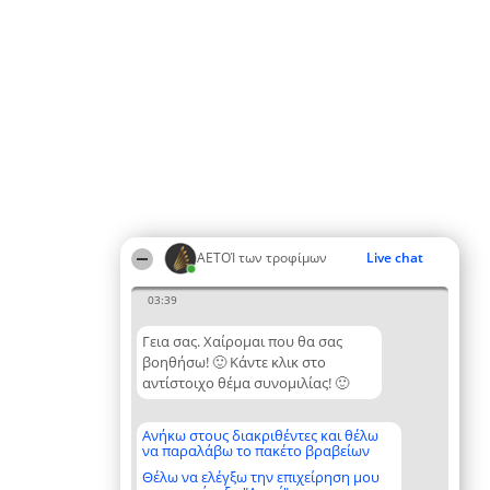
ΑΕΤΟΊ των τροφίμων
Live chat
03:39
Γεια σας. Χαίρομαι που θα σας
βοηθήσω! 🙂 Κάντε κλικ στο
αντίστοιχο θέμα συνομιλίας! 🙂
Ανήκω στους διακριθέντες και θέλω
να παραλάβω το πακέτο βραβείων
Θέλω να ελέγξω την επιχείρηση μου