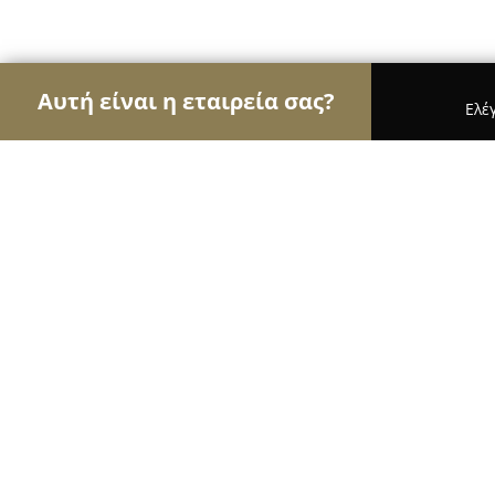
Αυτή είναι η εταιρεία σας?
Ελέ
Αετοί των τροφίμων
Κρεοπωλεία, Ξηροί Καρποί
Κρεοπωλείο Δελημαρης
9.8
(41)
Πατρα, Patras