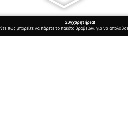
Συγχαρητήρια!
γξτε πώς μπορείτε να πάρετε το πακέτο βραβείων, για να απολαύσε
, Ζαχαροπλαστεία - Πατρα
Κρεοπωλείο Δελημαρης
Σχετικά με την εταιρεία:
Η επιχείρηση
Κρεοπωλείο Δε
1975 και αποτελεί μια οικογε
υψηλής ποιότητας κρεατοσκευ
παράδοση και την ποιότητα, τ
προσφέρει πλούσια ποικιλία 
από την Ελλάδα.
Η συλλογή προϊόντων περιλαμβά