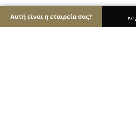
Αυτή είναι η εταιρεία σας?
Ελέ
Αετοί των τροφίμων
Κρεοπωλεία, Ξηροί Καρποί,
Το Κρεοπωλείο του Βασίλη
9.4
(74)
Χαϊδάρι, Αγωνιστών Στρατοπέδου Χαϊδαρίου 82
Εμφάνιση αριθμού τηλεφώνου