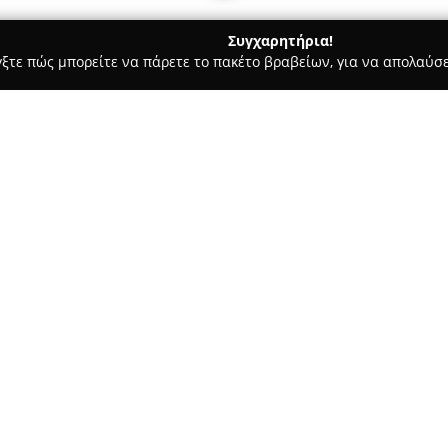
Συγχαρητήρια!
γξτε πώς μπορείτε να πάρετε το πακέτο βραβείων, για να απολαύσε
 Ζαχαροπλαστεία - Χαϊδάρι
Το Κρεοπωλείο του Βασίλη
Σχετικά με την εταιρεία:
Η οικογενειακή επιχείρηση
Το
Χαϊδάρι και δραστηριοποιείται
για την αδιάλειπτη προσήλωσή 
αυτή έχει αναπτύξει ισχυρή π
κατακτώντας ξεχωριστή θέση 
φρέσκα προϊόντα της, τα οποία
ανταποκρίνονται ακόμη και στ
Εκτός από την ποιότητα των β