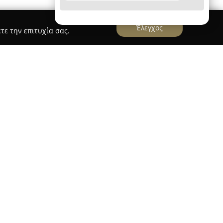
Έλεγχος
τε την επιτυχία σας.
 Κρεοπωλείο του Βασίλη
έχει βαθιές ρίζες στο
 στην αγορά κρεάτων από το 1969, διακρινόμενη
της στην ποιότητα και τη γεύση. Η εταιρεία
αράδοση στην επεξεργασία και επιλογή κρέατος,
στην τοπική αγορά χάρη στα υψηλής ποιότητας
 επιλέγονται με ιδιαίτερη προσοχή ώστε να
ις πιο υψηλές απαιτήσεις.
ασικών προϊόντων, το Κρεοπωλείο φημίζεται για