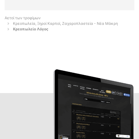
Αετοί των τροφίμων
Κρεοπωλεία, Ξηροί Καρποί, Ζαχαροπλαστεία - Νέα Μάκρη
Κρεοπωλείο Λόγος