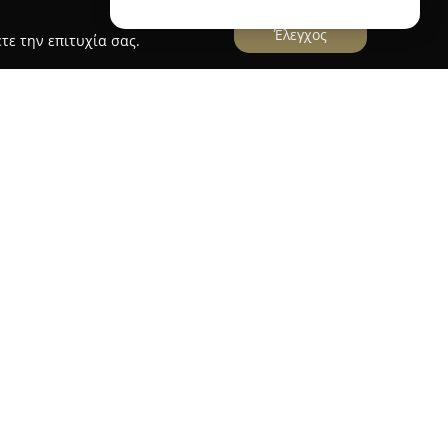
Έλεγχος
τε την επιτυχία σας.
υ 24, στην περιοχή του Κερατσινίου, βρίσκεται
 αποτελεί σημείο αναφοράς για καταναλωτές που
προϊόντα υψηλής ποιότητας. Το κατάστημα αυτό
 βιολογικών τροφίμων, παρέχοντας μια πλούσια
ϊόντων για όσους επιλέγουν έναν υγιεινό και
ρακτηρίζει την εταιρεία, με όλα τα διαθέσιμα
με αυστηρά πρότυπα βιολογικής καλλιέργειας
ρούν την αγνότητα και τη γεύση τους. Η έμφαση