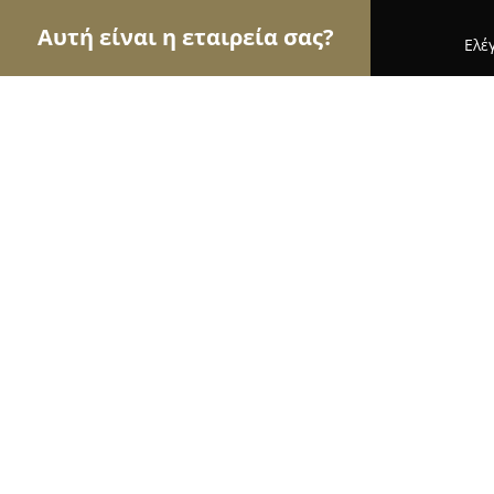
Αυτή είναι η εταιρεία σας?
Ελέ
Αετοί των τροφίμων
Κρεοπωλεία, Ξηροί Καρποί,
Berries
8.5
(20)
Κερατσίνι, ΚΑΡΑΟΛΗ & ΔΗΜΗΤΡΙΟΥ 24
Εμφάνιση αριθμού τηλεφώνου