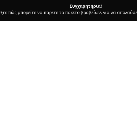
Συγχαρητήρια!
γξτε πώς μπορείτε να πάρετε το πακέτο βραβείων, για να απολαύσε
 Ζαχαροπλαστεία - Κερατσίνι
Berries
Σχετικά με την εταιρεία:
Στην οδό Καραολή και Δημητρίο
η επιχείρηση
Berries
, η οποία
ενδιαφέρονται για βιολογικά 
εξειδικεύεται στον τομέα των
και καλά επιλεγμένη γκάμα προ
συνειδητό τρόπο ζωής.
Η προσήλωση στην ποιότητα χα
προϊόντα να συμμορφώνονται 
και παραγωγής, ώστε να διατη