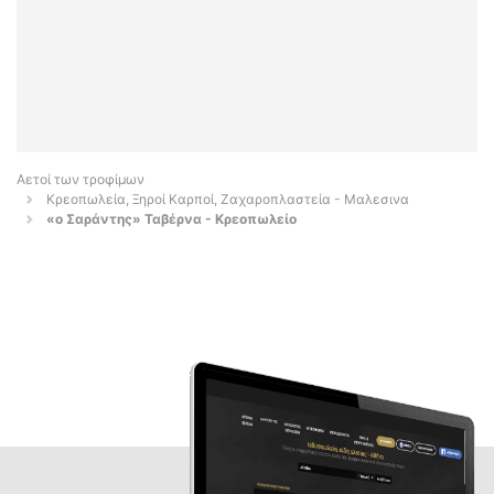
Αετοί των τροφίμων
Κρεοπωλεία, Ξηροί Καρποί, Ζαχαροπλαστεία - Μαλεσινα
«ο Σαράντης» Ταβέρνα - Κρεοπωλείο