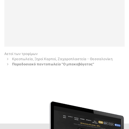
Αετοί των τροφίμων
Κρεοπωλεία, Ξηροί Καρποί, Ζαχαροπλαστεία - Θεσσαλονίκη
Παραδοσιακό παντοπωλείο "Ο μπακαβόγατος"