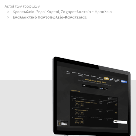
Αετοί των τροφίμων
Κρεοπωλεία, Ξηροί Καρποί, Ζαχαροπλαστεία - Ηρακλειο
Εναλλακτικό Παντοπωλείο-Κανατέλιας