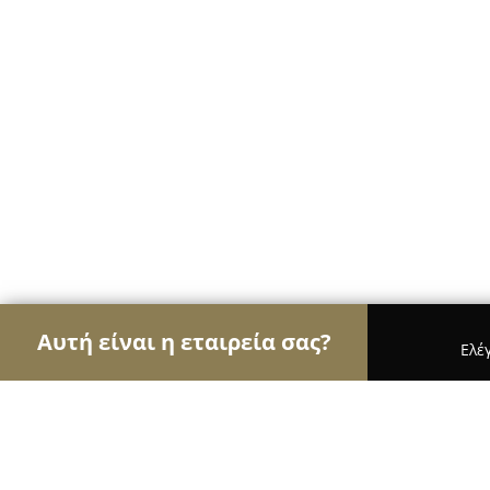
Αυτή είναι η εταιρεία σας?
Ελέ
Αετοί των τροφίμων
Κρεοπωλεία, Ξηροί Καρποί,