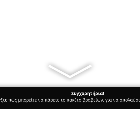
Συγχαρητήρια!
γξτε πώς μπορείτε να πάρετε το πακέτο βραβείων, για να απολαύσε
 Ζαχαροπλαστεία - Καστελλι
Κρεοπωλεῖον Σπανάκης Σπυρίδ