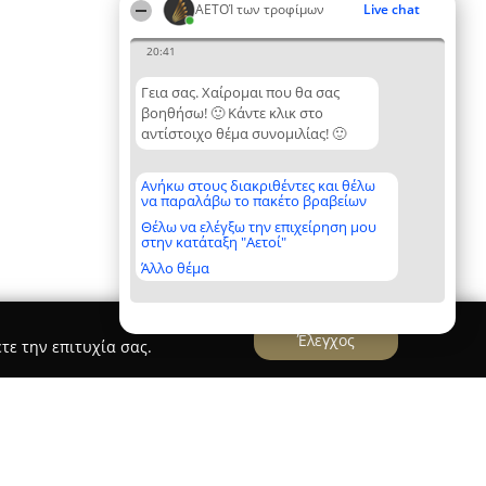
ΑΕΤΟΊ των τροφίμων
Live chat
20:41
Γεια σας. Χαίρομαι που θα σας
βοηθήσω! 🙂 Κάντε κλικ στο
αντίστοιχο θέμα συνομιλίας! 🙂
Ανήκω στους διακριθέντες και θέλω
να παραλάβω το πακέτο βραβείων
Θέλω να ελέγξω την επιχείρηση μου
στην κατάταξη "Αετοί"
Άλλο θέμα
Έλεγχος
τε την επιτυχία σας.
ων