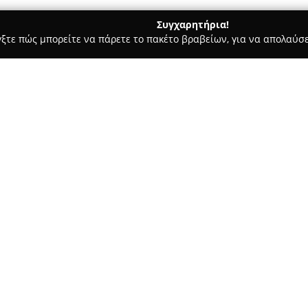
Συγχαρητήρια!
γξτε πώς μπορείτε να πάρετε το πακέτο βραβείων, για να απολαύσε
, Ζαχαροπλαστεία - Πατρα
Mini Market Η Σβούρα
Σχετικά με την εταιρεία:
Το
Mini Market Η Σβούρα
αποτ
περιοχή της Πάτρας, με έδρα 
σύγχρονη φιλοσοφία, προσφέρε
ανταποκρίνονται στις καθημερ
και των επισκεπτών.
Η φήμη του καταστήματος βασ
ειδών πρώτης ανάγκης όσο και
είδους. Εκτιμάται ιδιαίτερα γι
μετατρέποντας το κατάστημα σ