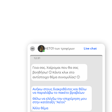
ΑΕΤΟΊ των τροφίμων
Live chat
12:31
Γεια σας. Χαίρομαι που θα σας
βοηθήσω! 🙂 Κάντε κλικ στο
αντίστοιχο θέμα συνομιλίας! 🙂
Ανήκω στους διακριθέντες και θέλω
να παραλάβω το πακέτο βραβείων
Θέλω να ελέγξω την επιχείρηση μου
στην κατάταξη "Αετοί"
Άλλο θέμα