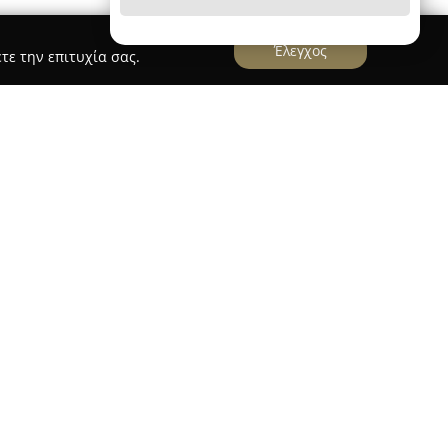
Έλεγχος
τε την επιτυχία σας.
ελεί ένα αναγνωρισμένο σημείο λιανικής στην
στην οδό Ερμού 113. Ως παντοπωλείο με
ι επιλεγμένες ποικιλίες προϊόντων που
ινές ανάγκες τόσο των μόνιμων κατοίκων όσο
ίζεται τόσο στην πλούσια συλλογή τροφίμων και
 στην αξιόλογη ποιότητα κάθε προσφερόμενου
α τα γευστικά φαγητά και γλυκά που διαθέτει,
ε σημείο αναφοράς για γαστρονομικές δοκιμές