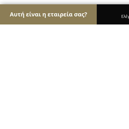
Αυτή είναι η εταιρεία σας?
Ελέ
Αετοί των τροφίμων
Κρεοπωλεία, Ξηροί Καρποί
Mini Market Η Σβούρα
8.6
(7)
Πατρα, Ερμού 113
Εμφάνιση αριθμού τηλεφώνου