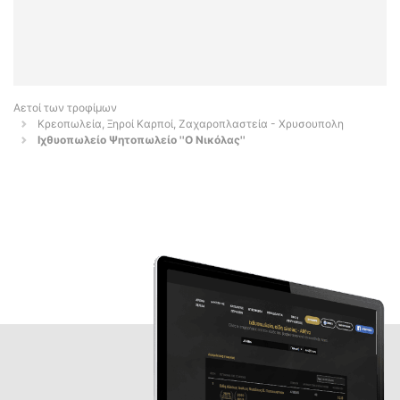
Αετοί των τροφίμων
Κρεοπωλεία, Ξηροί Καρποί, Ζαχαροπλαστεία - Χρυσουπολη
Ιχθυοπωλείο Ψητοπωλείο ''Ο Νικόλας''