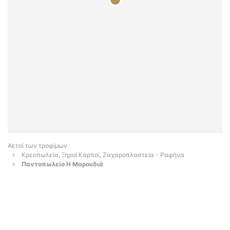
Αετοί των τροφίμων
Κρεοπωλεία, Ξηροί Καρποί, Ζαχαροπλαστεία - Ραφήνα
Παντοπωλείο Η Μαρουδιά