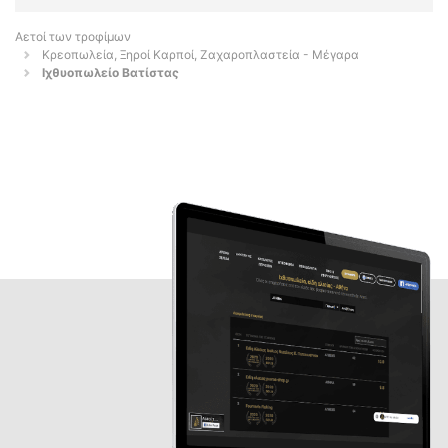
Αετοί των τροφίμων
Κρεοπωλεία, Ξηροί Καρποί, Ζαχαροπλαστεία - Μέγαρα
Ιχθυοπωλείο Βατίστας