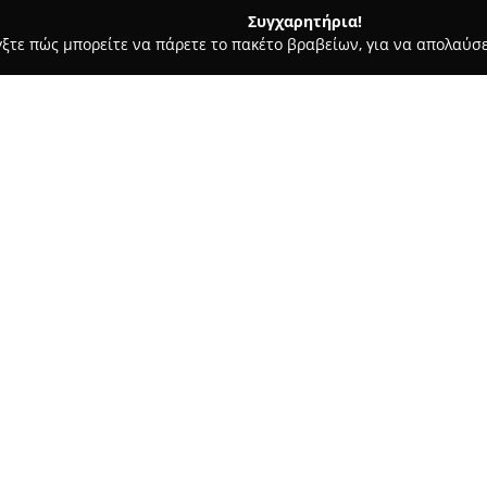
Συγχαρητήρια!
γξτε πώς μπορείτε να πάρετε το πακέτο βραβείων, για να απολαύσε
, Ζαχαροπλαστεία - Κηφισιά
Friendly Stores
Σχετικά με την εταιρεία:
Στο κέντρο της Κηφισιάς, στην
ένα οργανωμένο παντοπωλείο π
και των επισκεπτών της περιο
αναφοράς, το Friendly Stores 
απαραίτητων ειδών καθημεριν
συσκευασμένα είδη και βασικά 
Η σταθερή εμπιστοσύνη των π
και τις θετικές κριτικές που λ
εξυπηρέτηση, μαζί με τη ζεστ