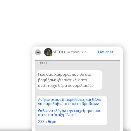
ΑΕΤΟΊ των τροφίμων
Live chat
13:36
Γεια σας. Χαίρομαι που θα σας
βοηθήσω! 🙂 Κάντε κλικ στο
αντίστοιχο θέμα συνομιλίας! 🙂
Ανήκω στους διακριθέντες και θέλω
να παραλάβω το πακέτο βραβείων
Θέλω να ελέγξω την επιχείρηση μου
στην κατάταξη "Αετοί"
Άλλο θέμα