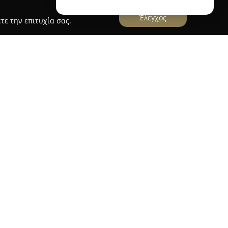
Έλεγχος
τε την επιτυχία σας.
 οδό Όθωνος 29, λειτουργεί το
Friendly Stores
,
ου καλύπτει τις ανάγκες τόσο των κατοίκων όσο
χής. Αποτελώντας ένα σημαντικό σημείο
προσφέρει μια εκτεταμένη συλλογή τροφίμων και
ότητας, περιλαμβάνοντας φρέσκα τρόφιμα,
προϊόντα για το σπίτι.
ελατών αντανακλάται στις υψηλές αξιολογήσεις
αμβάνει η εταιρεία. Η αφοσίωση στην ποιοτική
ή και φιλική ατμόσφαιρα του καταστήματος,