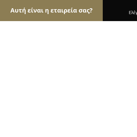
Αυτή είναι η εταιρεία σας?
Ελέ
Αετοί των τροφίμων
Κρεοπωλεία, Ξηροί Καρποί
Friendly Stores
8.9
(14)
Κηφισιά, Kifisiá
Εμφάνιση αριθμού τηλεφώνου