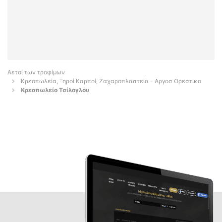
Αετοί των τροφίμων
Κρεοπωλεία, Ξηροί Καρποί, Ζαχαροπλαστεία - Αργοσ Ορεστικο
Κρεοπωλείο Τσίλογλου