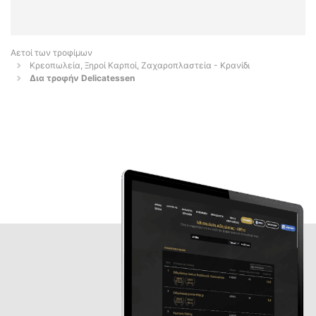
Αετοί των τροφίμων
Κρεοπωλεία, Ξηροί Καρποί, Ζαχαροπλαστεία - Κρανίδι
Δια τροφήν Delicatessen