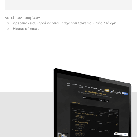
Αετοί των τροφίμων
Κρεοπωλεία, Ξηροί Καρποί, Ζαχαροπλαστεία - Νέα Μάκρη
House of meat