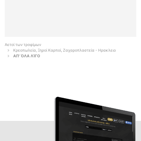
Αετοί των τροφίμων
Κρεοπωλεία, Ξηροί Καρποί, Ζαχαροπλαστεία - Ηρακλειο
ΑΠ' ΌΛΑ ΛΊΓΟ