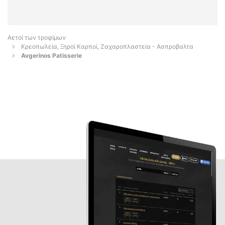
Αετοί των τροφίμων
Κρεοπωλεία, Ξηροί Καρποί, Ζαχαροπλαστεία - Ασπροβαλτα
Avgerinos Patisserie