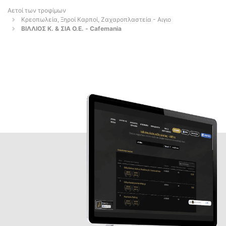
Αετοί των τροφίμων
Κρεοπωλεία, Ξηροί Καρποί, Ζαχαροπλαστεία - Αιγιο
ΒΙΛΛΙΟΣ Κ. & ΣΙΑ Ο.Ε. - Cafemania