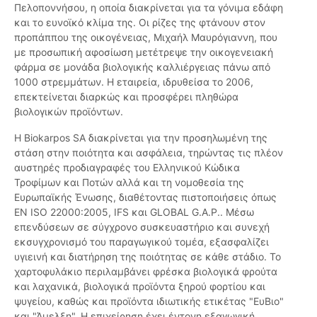
Πελοποννήσου, η οποία διακρίνεται για τα γόνιμα εδάφη
και το ευνοϊκό κλίμα της. Οι ρίζες της φτάνουν στον
προπάππου της οικογένειας, Μιχαήλ Μαυρόγιαννη, που
με προσωπική αφοσίωση μετέτρεψε την οικογενειακή
φάρμα σε μονάδα βιολογικής καλλιέργειας πάνω από
1000 στρεμμάτων. Η εταιρεία, ιδρυθείσα το 2006,
επεκτείνεται διαρκώς και προσφέρει πληθώρα
βιολογικών προϊόντων.
Η Biokarpos SA διακρίνεται για την προσηλωμένη της
στάση στην ποιότητα και ασφάλεια, τηρώντας τις πλέον
αυστηρές προδιαγραφές του Ελληνικού Κώδικα
Τροφίμων και Ποτών αλλά και τη νομοθεσία της
Ευρωπαϊκής Ένωσης, διαθέτοντας πιστοποιήσεις όπως
EN ISO 22000:2005, IFS και GLOBAL G.A.P.. Μέσω
επενδύσεων σε σύγχρονο συσκευαστήριο και συνεχή
εκσυγχρονισμό του παραγωγικού τομέα, εξασφαλίζει
υγιεινή και διατήρηση της ποιότητας σε κάθε στάδιο. Το
χαρτοφυλάκιο περιλαμβάνει φρέσκα βιολογικά φρούτα
και λαχανικά, βιολογικά προϊόντα ξηρού φορτίου και
ψυγείου, καθώς και προϊόντα ιδιωτικής ετικέτας "ΕυΒιο"
και "Άμελξη". Η επιχείρηση έχει έντονη εξαγωγική