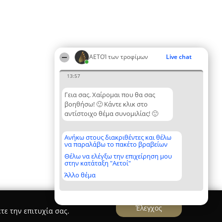
ΑΕΤΟΊ των τροφίμων
Live chat
13:57
Γεια σας. Χαίρομαι που θα σας
βοηθήσω! 🙂 Κάντε κλικ στο
αντίστοιχο θέμα συνομιλίας! 🙂
Ανήκω στους διακριθέντες και θέλω
να παραλάβω το πακέτο βραβείων
Θέλω να ελέγξω την επιχείρηση μου
στην κατάταξη "Αετοί"
Άλλο θέμα
Έλεγχος
τε την επιτυχία σας.