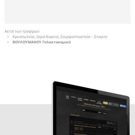
Αετοί των τροφίμων
Κρεοπωλεία, Ξηροί Καρποί, Ζαχαροπλαστεία - Σπαρτη
ΒΟΥΛΟΥΜΑΝΟΥ Γαλακτοκομικά