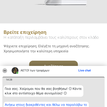
Βρείτε επιχείρηση
Η κατάταξη περιλαμβάνει τους καλύτερους στον κλάδο
Ψάχνετε επιχείρηση; Ελέγξτε τη μηχανή αναζήτησης.
Χρησιμοποιήστε την καλύτερη υπηρεσία
Αναζήτηση
ΑΕΤΟΊ των τροφίμων
Live chat
14:28
Γεια σας. Χαίρομαι που θα σας βοηθήσω! 🙂 Κάντε
κλικ στο αντίστοιχο θέμα συνομιλίας! 🙂
Διοργανωτής της
Κατάταξη
Επικοινωνία
Ανήκω στους διακριθέντες και θέλω να παραλάβω το
κατάταξης
Διακριθέντες
Επικοινωνία