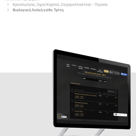
Κρεοπωλεία, Ξηροί Καρποί, Ζαχαροπλαστεία - Περαία
Βιολογική Λαϊκή κάθε Τρίτη