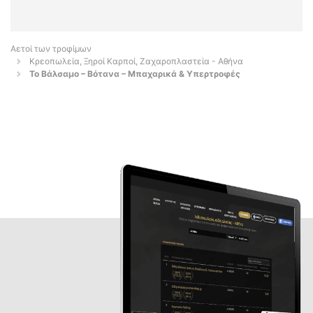
Αετοί των τροφίμων
Κρεοπωλεία, Ξηροί Καρποί, Ζαχαροπλαστεία - Αθήνα
Το Βάλσαμο – Βότανα – Μπαχαρικά & Υπερτροφές