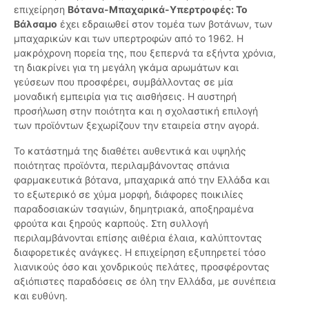
επιχείρηση
Βότανα-Μπαχαρικά-Υπερτροφές: Το
Βάλσαμο
έχει εδραιωθεί στον τομέα των βοτάνων, των
μπαχαρικών και των υπερτροφών από το 1962. Η
μακρόχρονη πορεία της, που ξεπερνά τα εξήντα χρόνια,
τη διακρίνει για τη μεγάλη γκάμα αρωμάτων και
γεύσεων που προσφέρει, συμβάλλοντας σε μία
μοναδική εμπειρία για τις αισθήσεις. Η αυστηρή
προσήλωση στην ποιότητα και η σχολαστική επιλογή
των προϊόντων ξεχωρίζουν την εταιρεία στην αγορά.
Το κατάστημά της διαθέτει αυθεντικά και υψηλής
ποιότητας προϊόντα, περιλαμβάνοντας σπάνια
φαρμακευτικά βότανα, μπαχαρικά από την Ελλάδα και
το εξωτερικό σε χύμα μορφή, διάφορες ποικιλίες
παραδοσιακών τσαγιών, δημητριακά, αποξηραμένα
φρούτα και ξηρούς καρπούς. Στη συλλογή
περιλαμβάνονται επίσης αιθέρια έλαια, καλύπτοντας
διαφορετικές ανάγκες. Η επιχείρηση εξυπηρετεί τόσο
λιανικούς όσο και χονδρικούς πελάτες, προσφέροντας
αξιόπιστες παραδόσεις σε όλη την Ελλάδα, με συνέπεια
και ευθύνη.