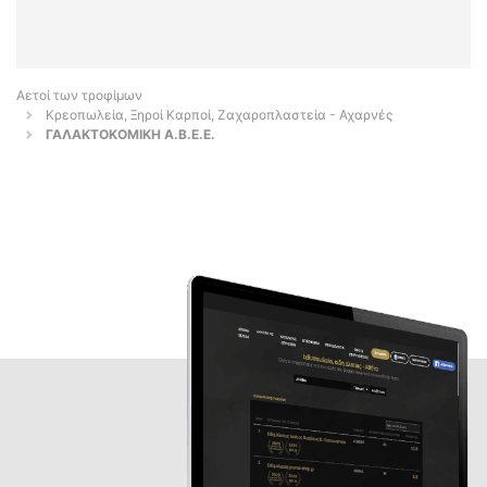
Αετοί των τροφίμων
Κρεοπωλεία, Ξηροί Καρποί, Ζαχαροπλαστεία - Αχαρνές
ΓΑΛΑΚΤΟΚΟΜΙΚΗ Α.Β.Ε.Ε.