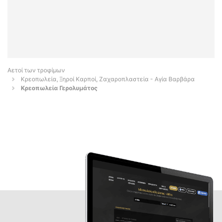
Αετοί των τροφίμων
Κρεοπωλεία, Ξηροί Καρποί, Ζαχαροπλαστεία - Αγία Βαρβάρα
Κρεοπωλεία Γερολυμάτος