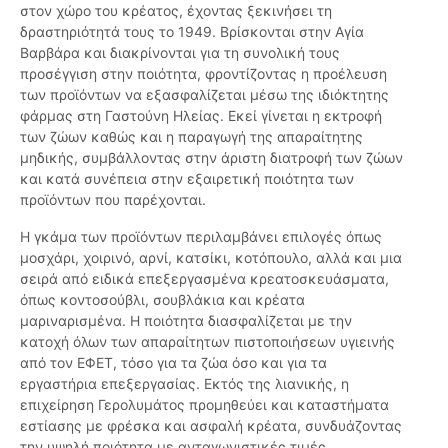
στον χώρο του κρέατος, έχοντας ξεκινήσει τη
δραστηριότητά τους το 1949. Βρίσκονται στην Αγία
Βαρβάρα και διακρίνονται για τη συνολική τους
προσέγγιση στην ποιότητα, φροντίζοντας η προέλευση
των προϊόντων να εξασφαλίζεται μέσω της ιδιόκτητης
φάρμας στη Γαστούνη Ηλείας. Εκεί γίνεται η εκτροφή
των ζώων καθώς και η παραγωγή της απαραίτητης
μηδικής, συμβάλλοντας στην άριστη διατροφή των ζώων
και κατά συνέπεια στην εξαιρετική ποιότητα των
προϊόντων που παρέχονται.
Η γκάμα των προϊόντων περιλαμβάνει επιλογές όπως
μοσχάρι, χοιρινό, αρνί, κατσίκι, κοτόπουλο, αλλά και μια
σειρά από ειδικά επεξεργασμένα κρεατοσκευάσματα,
όπως κοντοσούβλι, σουβλάκια και κρέατα
μαριναρισμένα. Η ποιότητα διασφαλίζεται με την
κατοχή όλων των απαραίτητων πιστοποιήσεων υγιεινής
από τον ΕΦΕΤ, τόσο για τα ζώα όσο και για τα
εργαστήρια επεξεργασίας. Εκτός της λιανικής, η
επιχείρηση Γερολυμάτος προμηθεύει και καταστήματα
εστίασης με φρέσκα και ασφαλή κρέατα, συνδυάζοντας
την υψηλή ποιότητα με ανταγωνιστικές τιμές.