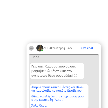
ΑΕΤΟΊ των τροφίμων
Live chat
13:56
Γεια σας. Χαίρομαι που θα σας
βοηθήσω! 🙂 Κάντε κλικ στο
αντίστοιχο θέμα συνομιλίας! 🙂
Ανήκω στους διακριθέντες και θέλω
να παραλάβω το πακέτο βραβείων
Θέλω να ελέγξω την επιχείρηση μου
στην κατάταξη "Αετοί"
Άλλο θέμα