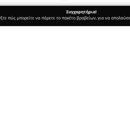
Συγχαρητήρια!
γξτε πώς μπορείτε να πάρετε το πακέτο βραβείων, για να απολαύσε
 Ζαχαροπλαστεία - Χαλκιδα
ΓΕΥΣΕΙΣ ΕΥΒΟΙΑΣ Εργαστήριο Ζυμ
ρικών & Ζύμης
Σχετικά με την εταιρεία:
Η επιχείρηση
Γεύσεις Ευβοία
ζυμαρικών και προϊόντων ζύμη
για τη γαστρονομική της παρά
ζυμαρικών και μιας ποικιλίας
ευβοϊκή γη και διατηρώντας τι
έμφαση δίνεται στην ποιότητα 
αντικατοπτρίζεται στην επιλο
Το εργαστήριο σέβεται τη γευ