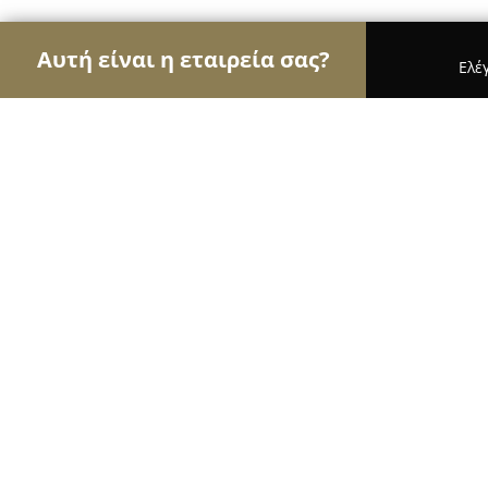
Αυτή είναι η εταιρεία σας?
Ελέ
Αετοί των τροφίμων
Κρεοπωλεία, Ξηροί Καρποί,
ΓΕΥΣΕΙΣ ΕΥΒΟΙΑΣ Εργαστήριο Ζυμα
8.1
(5)
Χαλκιδα, Ανώνυμος 156
Εμφάνιση αριθμού τηλεφώνου