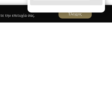
Έλεγχος
τε την επιτυχία σας.
αρικών & Ζύμης
ς
αποτελεί ένα σύγχρονο εργαστήριο παρασκευής
ς με έδρα τα Φύλλα Ευβοίας, περιοχή γνωστή
δοση. Εστιάζει στην παραγωγή χειροποίητων
 ειδών ζύμης, χρησιμοποιώντας υλικά από την
ς αυθεντικές παραδοσιακές συνταγές. Ιδιαίτερη
και την αληθινή, αγνή γεύση, γεγονός που
γή των πρώτων υλών.
στική κληρονομιά της περιοχής, προσφέροντας