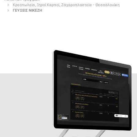
Κρεοπωλεία, Ξηροί Καρποί, Ζαχαροπλαστεία - Θεσσαλονίκη
ΓΕΥΣΕΙΣ ΝΙΚΕΖΗ