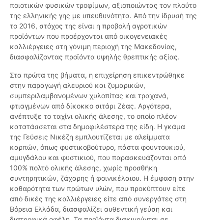
ποιοτικών φυσικών τροφίμων, αξιοποιώντας τον πλούτο
της ελληνικής γης με υπευθυνότητα. Από την ίδρυσή της
το 2016, στόχος της είναι η προβολή αγροτικών
προϊόντων που προέρχονται από οικογενειακές
καλλιέργειες στη γόνιμη περιοχή της Μακεδονίας,
διασφαλίζοντας προϊόντα υψηλής θρεπτικής αξίας.
Στα πρώτα της βήματα, η επιχείρηση επικεντρώθηκε
στην παραγωγή αλευριού και ζυμαρικών,
συμπεριλαμβανομένων χυλοπίτας και τραχανά,
φτιαγμένων από δίκοκκο σιτάρι Ζέας. Αργότερα,
ανέπτυξε το ταχίνι ολικής άλεσης, το οποίο πλέον
κατατάσσεται στα δημοφιλέστερά της είδη. Η γκάμα
της Γεύσεις Νικέζη εμπλουτίζεται με αλείμματα
καρπών, όπως φυστικοβούτυρο, πάστα φουντουκιού,
αμυγδάλου και φυστικιού, που παρασκευάζονται από
100% πολτό ολικής άλεσης, χωρίς προσθήκη
συντηρητικών, ζάχαρης ή φοινικέλαιου. Η έμφαση στην
καθαρότητα των πρώτων υλών, που προκύπτουν είτε
από δικές της καλλιέργειες είτε από συνεργάτες στη
Βόρεια Ελλάδα, διασφαλίζει αυθεντική γεύση και
διατροφικά οφέλη. Τα προϊόντα διακινούνται σε