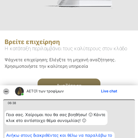
Βρείτε επιχείρηση
Η κατάταξη περιλαμβάνει τους καλύτερους στον κλάδο
Ψάχνετε επιχείρηση; Ελέγξτε τη μηχανή αναζήτησης.
Χρησιμοποιήστε την καλύτερη υπηρεσία
Αναζήτηση
ΑΕΤΟΊ των τροφίμων
Live chat
06:38
Γεια σας. Χαίρομαι που θα σας βοηθήσω! 🙂 Κάντε
κλικ στο αντίστοιχο θέμα συνομιλίας! 🙂
Διοργανωτής της
Κατάταξη
Επικοινωνία
Ανήκω στους διακριθέντες και θέλω να παραλάβω το
κατάταξης
Διακριθέντες
Επικοινωνία