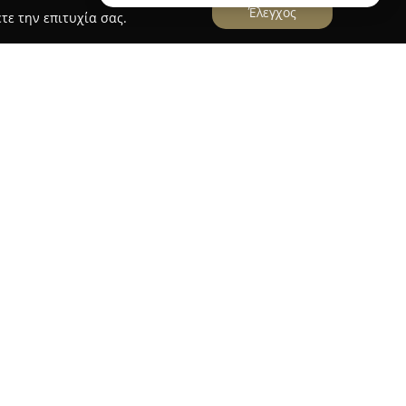
Έλεγχος
τε την επιτυχία σας.
ποίο βρίσκεται στη διεύθυνση Σιδηράς
χωρίζει ως μια αξιόπιστη παρουσία στην αγορά
τει σημαντική εμπειρία και πολυετή
θώς λειτουργεί τη δική της χοιροτροφική μονάδα
επιτρέπει τον πλήρη έλεγχο της παραγωγής,
ων ζώων μέχρι και τη διάθεση των τελικών
 εξασφαλίζεται η εξαιρετική φρεσκάδα και
σφέρονται. Η επιχείρηση δίνει ιδιαίτερη
τη φροντίδα για τα προϊόντα της,