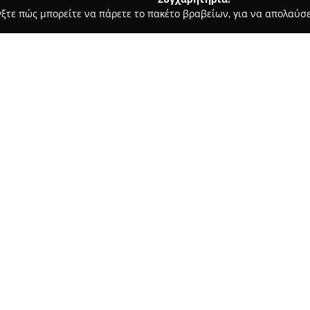
γξτε πώς μπορείτε να πάρετε το πακέτο βραβείων, για να απολαύσε
 Ζαχαροπλαστεία - Τρίκαλα
Κρεοπωλείο Λάμπας
Σχετικά με την εταιρεία:
Το
Κρεοπωλείο Λάμπας
, το ο
Μεραρχίας 11 στα Τρίκαλα, ξε
τροφίμων. Η επιχείρηση διαθέ
δραστηριότητα στον κλάδο, κα
από το 1985. Αυτό το γεγονός 
ξεκινώντας από την εκτροφή τ
προϊόντων.
Μέσα από αυτή τη διαδικασία,
ποιότητα των κρεάτων που προ
βαρύτητα στην αφοσίωση και σ