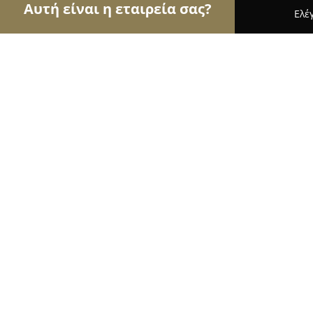
Αυτή είναι η εταιρεία σας?
Ελέ
Αετοί των τροφίμων
Κρεοπωλεία, Ξηροί Καρποί,
Κρεοπωλείο Λάμπας
9.6
(32)
Τρίκαλα, Σιδηράς Μεραρχίας 11
Εμφάνιση αριθμού τηλεφώνου