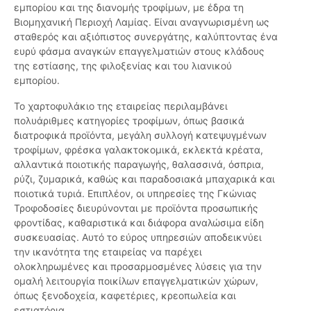
εμπορίου και της διανομής τροφίμων, με έδρα τη
Βιομηχανική Περιοχή Λαμίας. Είναι αναγνωρισμένη ως
σταθερός και αξιόπιστος συνεργάτης, καλύπτοντας ένα
ευρύ φάσμα αναγκών επαγγελματιών στους κλάδους
της εστίασης, της φιλοξενίας και του λιανικού
εμπορίου.
Το χαρτοφυλάκιο της εταιρείας περιλαμβάνει
πολυάριθμες κατηγορίες τροφίμων, όπως βασικά
διατροφικά προϊόντα, μεγάλη συλλογή κατεψυγμένων
τροφίμων, φρέσκα γαλακτοκομικά, εκλεκτά κρέατα,
αλλαντικά ποιοτικής παραγωγής, θαλασσινά, όσπρια,
ρύζι, ζυμαρικά, καθώς και παραδοσιακά μπαχαρικά και
ποιοτικά τυριά. Επιπλέον, οι υπηρεσίες της Γκώνιας
Τροφοδοσίες διευρύνονται με προϊόντα προσωπικής
φροντίδας, καθαριστικά και διάφορα αναλώσιμα είδη
συσκευασίας. Αυτό το εύρος υπηρεσιών αποδεικνύει
την ικανότητα της εταιρείας να παρέχει
ολοκληρωμένες και προσαρμοσμένες λύσεις για την
ομαλή λειτουργία ποικίλων επαγγελματικών χώρων,
όπως ξενοδοχεία, καφετέριες, κρεοπωλεία και
εστιατόρια.