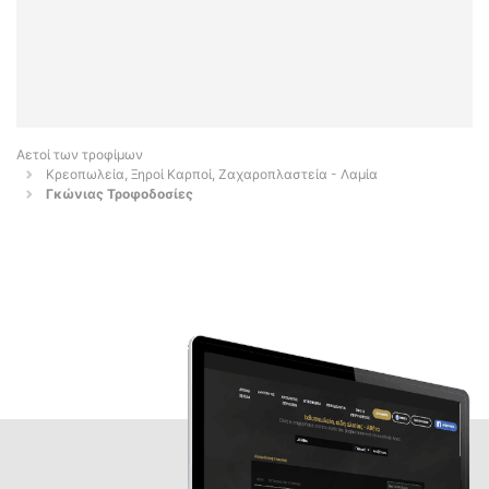
Αετοί των τροφίμων
Κρεοπωλεία, Ξηροί Καρποί, Ζαχαροπλαστεία - Λαμία
Γκώνιας Τροφοδοσίες