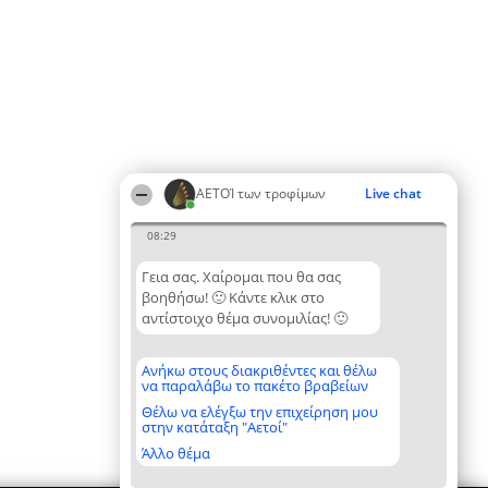
ΑΕΤΟΊ των τροφίμων
Live chat
08:29
Γεια σας. Χαίρομαι που θα σας
βοηθήσω! 🙂 Κάντε κλικ στο
αντίστοιχο θέμα συνομιλίας! 🙂
Ανήκω στους διακριθέντες και θέλω
να παραλάβω το πακέτο βραβείων
Θέλω να ελέγξω την επιχείρηση μου
στην κατάταξη "Αετοί"
Άλλο θέμα