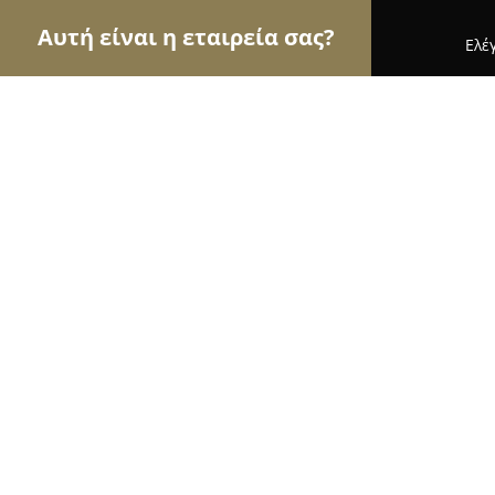
Αυτή είναι η εταιρεία σας?
Ελέ
Αετοί των τροφίμων
Κρεοπωλεία, Ξηροί Καρποί,
Μηλοφόρος
8.7
(20)
Άγιος Δημήτριος, Athens
Εμφάνιση αριθμού τηλεφώνου