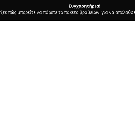
Συγχαρητήρια!
γξτε πώς μπορείτε να πάρετε το πακέτο βραβείων, για να απολαύσε
 Ζαχαροπλαστεία - Άγιος Δημήτριος
Μηλοφόρος
Σχετικά με την εταιρεία:
Η
Μηλοφόρος
ξεχωρίζει ως α
έχοντας ως βάση τον Άγιο Δημ
Λειτουργεί ως σύγχρονο οπωρο
επιλεγμένη γκάμα φρέσκων φρο
των προϊόντων διασφαλίζει τη
προϊόντα υψηλής ποιότητας, α
Σύμφωνα με τις απαιτήσεις τη
μεθόδους εξυπηρέτησης, προσ
παραγγελίας μέσα από online υ