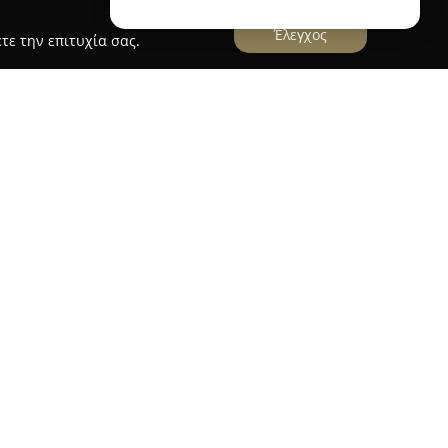
Έλεγχος
τε την επιτυχία σας.
ξιόπιστη επιχείρηση στον τομέα των τροφίμων,
ήτριο και συγκεκριμένα την οδό Κορυτσάς 29.
πωλείο και έχει ως στόχο να παρέχει μια
ύτων και λαχανικών. Η επιμέλεια στην επιλογή
ν πρόσβαση των κατοίκων της περιοχής σε
παραίτητα για μια ισορροπημένη διατροφή.
ς εποχής, η Μηλοφόρος έχει υιοθετήσει νέες
φέροντας τη δυνατότητα γρήγορης και εύκολης
πηρεσίες delivery. Αυτή η πρακτική καθιστά