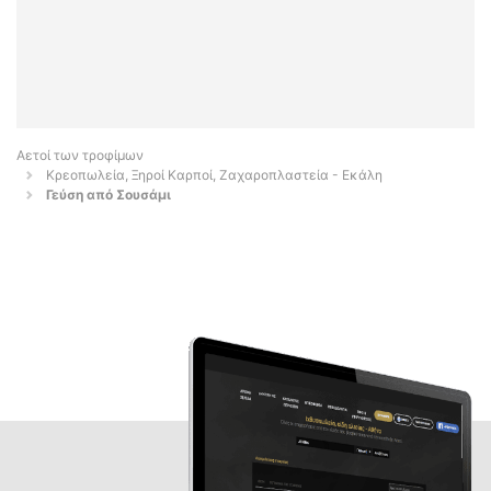
Αετοί των τροφίμων
Κρεοπωλεία, Ξηροί Καρποί, Ζαχαροπλαστεία - Εκάλη
Γεύση από Σουσάμι