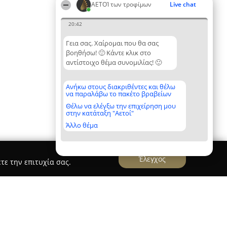
ΑΕΤΟΊ των τροφίμων
Live chat
20:42
Γεια σας. Χαίρομαι που θα σας
βοηθήσω! 🙂 Κάντε κλικ στο
αντίστοιχο θέμα συνομιλίας! 🙂
Ανήκω στους διακριθέντες και θέλω
να παραλάβω το πακέτο βραβείων
Θέλω να ελέγξω την επιχείρηση μου
στην κατάταξη "Αετοί"
Άλλο θέμα
Έλεγχος
τε την επιτυχία σας.