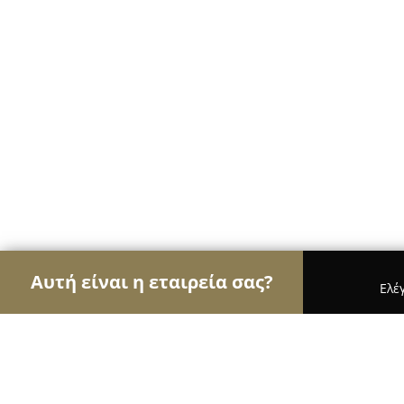
Αυτή είναι η εταιρεία σας?
Ελέ
Αετοί των τροφίμων
Κρεοπωλεία, Ξηροί Καρποί,