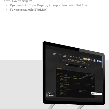
Αετοί των τροφίμων
Κρεοπωλεία, Ξηροί Καρποί, Ζαχαροπλαστεία - Παλλήνη
Γαλακτοπωλείο ΣΤΑΜΟΥ