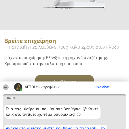
Βρείτε επιχείρηση
Η κατάταξη περιλαμβάνει τους καλύτερους στον κλάδο
Ψάχνετε επιχείρηση; Ελέγξτε τη μηχανή αναζήτησης.
Χρησιμοποιήστε την καλύτερη υπηρεσία
Αναζήτηση
ΑΕΤΟΊ των τροφίμων
Live chat
04:33
Γεια σας. Χαίρομαι που θα σας βοηθήσω! 🙂 Κάντε
κλικ στο αντίστοιχο θέμα συνομιλίας! 🙂
Διοργανωτής της
Κατάταξη
Επικοινωνία
Ανήκω στους διακριθέντες και θέλω να παραλάβω το
κατάταξης
Διακριθέντες
Επικοινωνία