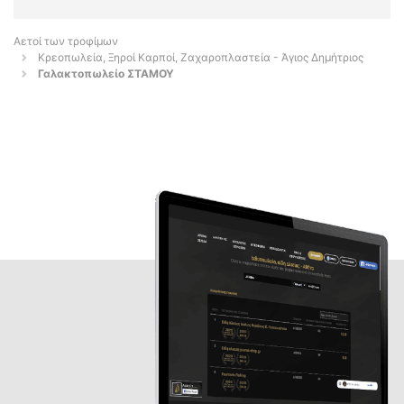
Αετοί των τροφίμων
Κρεοπωλεία, Ξηροί Καρποί, Ζαχαροπλαστεία - Άγιος Δημήτριος
Γαλακτοπωλείο ΣΤΑΜΟΥ