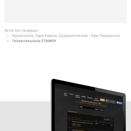
Αετοί των τροφίμων
Κρεοπωλεία, Ξηροί Καρποί, Ζαχαροπλαστεία - Αγία Παρασκευή
Γαλακτοπωλείο ΣΤΑΜΟΥ