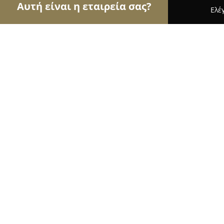
Αυτή είναι η εταιρεία σας?
Ελέ
Αετοί των τροφίμων
Κρεοπωλεία, Ξηροί Καρποί
Γαλανός κοτόπουλα ΕΔΕΣΣΑ
8.4
(12)
Έδεσσα, Εγνατίας 9
Εμφάνιση αριθμού τηλεφώνου