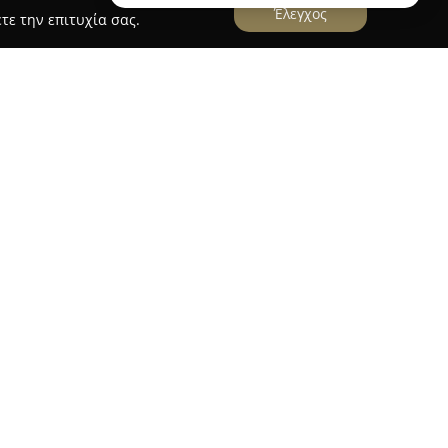
Έλεγχος
τε την επιτυχία σας.
ει την έδρα της στην Έδεσσα και αναπτύσσει
μέα των τροφίμων. Οι δραστηριότητές της
και επεξεργασία τυποποιημένων προϊόντων
σια ποικιλία για να ανταποκρίνεται στις
ήσεις.
δίκευση της επιχείρησης στα νωπά κρέατα και
Αυτή η διπλή προσέγγιση επιτρέπει στην
ένα εκτεταμένο φάσμα απαιτήσεων της αγοράς
προϊόντα της στους πελάτες. Η διαρκής παρουσία
εσσας διασφαλίζει την άμεση διαθεσιμότητα των