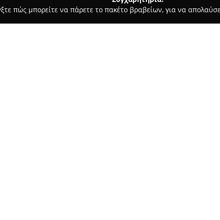
γξτε πώς μπορείτε να πάρετε το πακέτο βραβείων, για να απολαύσε
, Ζαχαροπλαστεία - Έδεσσα
Γαλανός κοτόπουλα ΕΔΕΣΣΑ
Σχετικά με την εταιρεία:
Η εταιρεία
Γαλανός Πέτρος
έχ
έντονη δραστηριότητα στον το
περιλαμβάνουν την παραγωγή 
διατροφής, προσφέροντας πλού
σύγχρονες διατροφικές προτιμ
Ιδιαίτερη σημασία έχει η εξει
ειδικά στο φρέσκο κοτόπουλο. 
Γαλανός Πέτρος
να καλύπτει 
και να προσφέρει σταθερά τα 
της στην τοπική αγορά της Έδ