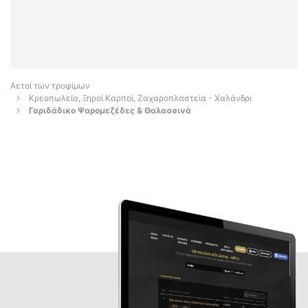
Αετοί των τροφίμων
Κρεοπωλεία, Ξηροί Καρποί, Ζαχαροπλαστεία - Χαλάνδρι
Γαριδάδικο Ψαρομεζέδες & Θαλασσινά