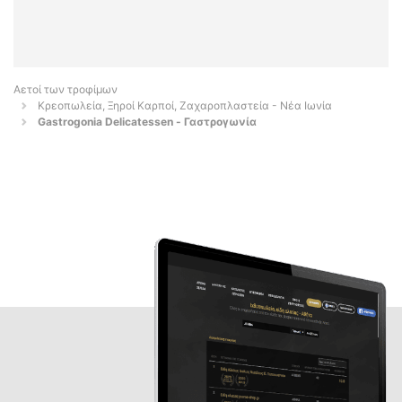
Αετοί των τροφίμων
Κρεοπωλεία, Ξηροί Καρποί, Ζαχαροπλαστεία - Νέα Ιωνία
Gastrogonia Delicatessen - Γαστρογωνία