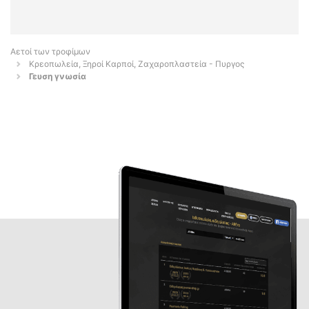
Αετοί των τροφίμων
Κρεοπωλεία, Ξηροί Καρποί, Ζαχαροπλαστεία - Πυργος
Γευση γνωσία