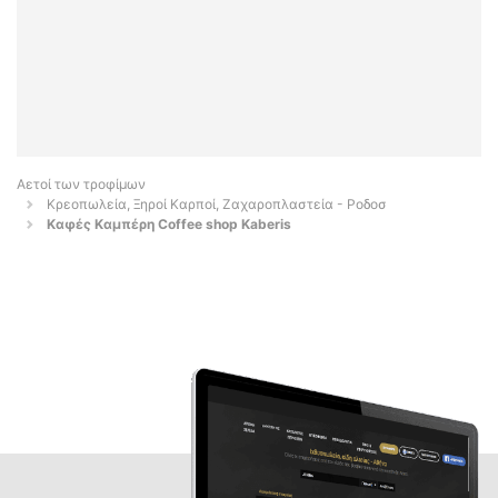
Αετοί των τροφίμων
Κρεοπωλεία, Ξηροί Καρποί, Ζαχαροπλαστεία - Ροδοσ
Καφές Καμπέρη Coffee shop Kaberis