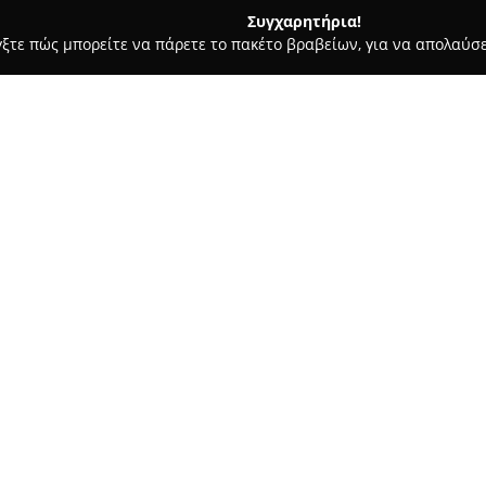
Συγχαρητήρια!
γξτε πώς μπορείτε να πάρετε το πακέτο βραβείων, για να απολαύσε
 Ζαχαροπλαστεία - Βόλος
Globos Winery / Γλόμπος Οινοποιη
τική
Σχετικά με την εταιρεία:
Η εταιρεία
Γλόμπος Οινοποιη
ιδιωτική μονάδα παραγωγής οί
τις σύγχρονες τεχνικές οινοπο
έχει μεταδοθεί διαδοχικά για 
γνώση γύρω από την παρασκευή
επιχείρηση καλλιεργεί σταθερέ
καταναλωτές.
Το αστικό αυτό οινοποιείο βρί
διαθέτει εγκαταστάσεις 250 τ.μ