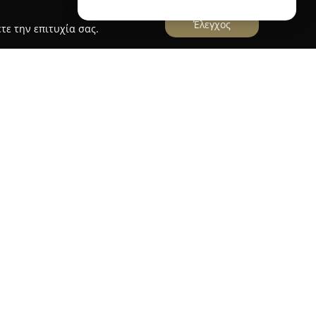
Έλεγχος
τε την επιτυχία σας.
τική
τική
, που εδρεύει στον Βόλο, αποτελεί μια
νου, συνδυάζοντας την ιστορική κληρονομιά με
ίησης. Ιδρύθηκε το 1895 και η τεχνογνωσία της
περισσότερες από τρεις γενιές, εμπλέκοντας βαθιά
, διατήρηση και διαχείριση του κρασιού. Η
ς σχέσεις με αμπελουργούς αλλά και
σκεται στην καρδιά της πόλης του Βόλου και
., σε δύο επίπεδα, με δεξαμενές και βαρέλια