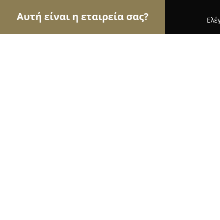
Αυτή είναι η εταιρεία σας?
Ελέ
Αετοί των τροφίμων
Κρεοπωλεία, Ξηροί Καρποί,
Globos Winery / Γλόμπος Οινοποιη
9.8
(62)
Βόλος, Κουντουριώτου / kountouriotou - 35
Εμφάνιση αριθμού τηλεφώνου