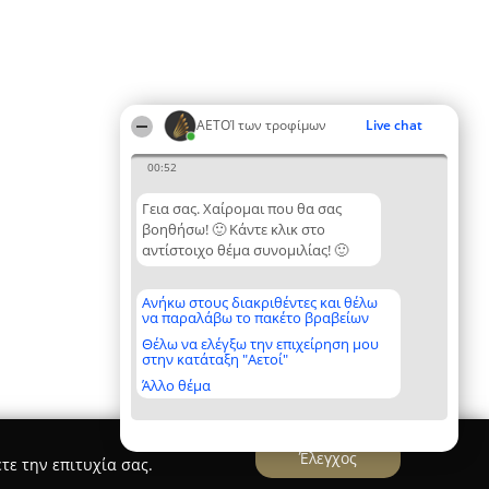
ΑΕΤΟΊ των τροφίμων
Live chat
00:52
Γεια σας. Χαίρομαι που θα σας
βοηθήσω! 🙂 Κάντε κλικ στο
αντίστοιχο θέμα συνομιλίας! 🙂
Ανήκω στους διακριθέντες και θέλω
να παραλάβω το πακέτο βραβείων
Θέλω να ελέγξω την επιχείρηση μου
στην κατάταξη "Αετοί"
Άλλο θέμα
Έλεγχος
τε την επιτυχία σας.