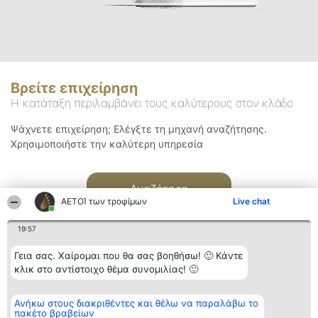
Βρείτε επιχείρηση
Η κατάταξη περιλαμβάνει τους καλύτερους στον κλάδο
Ψάχνετε επιχείρηση; Ελέγξτε τη μηχανή αναζήτησης.
Χρησιμοποιήστε την καλύτερη υπηρεσία
Αναζήτηση
ΑΕΤΟΊ των τροφίμων
Live chat
19:57
Γεια σας. Χαίρομαι που θα σας βοηθήσω! 🙂 Κάντε
κλικ στο αντίστοιχο θέμα συνομιλίας! 🙂
Διοργανωτής της
Κατάταξη
Επικοινωνία
Ανήκω στους διακριθέντες και θέλω να παραλάβω το
κατάταξης
Διακριθέντες
Επικοινωνία
πακέτο βραβείων
BEAUTIFUL COMPANY
Λίστα όλων