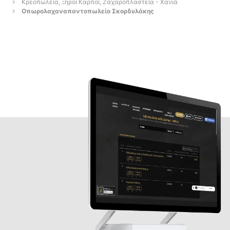
Κρεοπωλεία, Ξηροί Καρποί, Ζαχαροπλαστεία - Χανιά
Οπωρολαχαναπαντοπωλείο Σκορδυλάκης