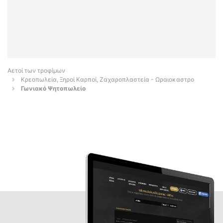
Αετοί των τροφίμων
Κρεοπωλεία, Ξηροί Καρποί, Ζαχαροπλαστεία - Ωραιοκαστρο
Γωνιακό Ψητοπωλείο