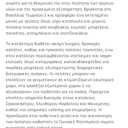
γνωστό για τη δέσμευσή του στην ποιότητα των πρώτων
υλών και την προσεγμένη εξυπηρέτηση. Βρίσκεται στη
Βασιλέως Γεωργίου 2 και προσφέρει ένα εκτεταμένο
μενού με γεύσεις όπως γύρο κοτόπουλο και χοιρινό,
πλούσια ποικιλία από σουβλάκια, κεμπάπ, μπιφτέκια,
πανσέτες, κοτομπέικον και σουτζουκάκια.
Το κατάστημα διαθέτει ακόμη burgers, δροσερές
σαλάτες, καθώς και τραγανές πατάτες τηγανητές, ενώ
στον κατάλογο περιλαμβάνονται νηστίσιμες και vegan
επιλογές όπως καλαμαράκια, κολοκυθοκεφτέδες και
meatless μπιφτέκια, εξυπηρετώντας διαφορετικές
διατροφικές ανάγκες. Οι πελάτες μπορούν να
επιλέξουν να γευματίσουν σε κλιματιζόμενο εσωτερικό
χώρο, στα τραπέζια εξωτερικού χώρου ή να
αξιοποιήσουν τον παιδότοπο για τα παιδιά. Παρέχεται
επιπλέον υπηρεσία διανομής στους κατοίκους
Ωραιοκάστρου, Ελευθερίου-Κορδελιού και Μενεμένης,
καθώς και υπηρεσίες catering για επιχειρήσεις. Η
προσήλωση στην αυθεντική γεύση και την ικανοποίηση
των πελατών καθιστούν το Γωνιακό Ψητοπωλείο σημείο
αναφοράς στην τοπική αγορά.