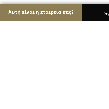
Αυτή είναι η εταιρεία σας?
Ελέ
Αετοί των τροφίμων
Κρεοπωλεία, Ξηροί Καρποί
ΔΑΦΝΗ ΓΑΛΑΚΤΟΚΟΜΕΙΟ
9.6
(153)
Μαραθώνας, Λεωφ. Μαραθώνος 233
Εμφάνιση αριθμού τηλεφώνου