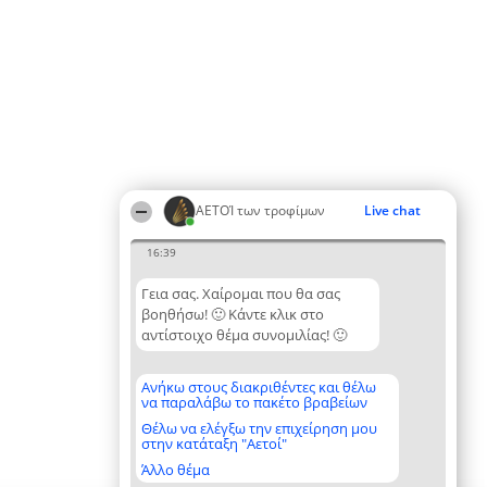
ΑΕΤΟΊ των τροφίμων
Live chat
16:39
Γεια σας. Χαίρομαι που θα σας
βοηθήσω! 🙂 Κάντε κλικ στο
αντίστοιχο θέμα συνομιλίας! 🙂
Ανήκω στους διακριθέντες και θέλω
να παραλάβω το πακέτο βραβείων
Θέλω να ελέγξω την επιχείρηση μου
στην κατάταξη "Αετοί"
Άλλο θέμα