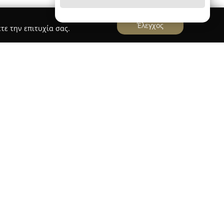
Έλεγχος
τε την επιτυχία σας.
κομείο
ιδρύθηκε το 1974 στον Μαραθώνα
όλα και τη σύζυγό του Άννα, με την παράδοση
ν γιο τους, Δημήτρη Μπακόλα. Η οικογένεια
άδοση με τη σύγχρονη τεχνολογία, διατηρώντας
 στην ποιότητα των προϊόντων της.
ια την παρασκευή αγνών γαλακτοκομικών
οιώντας αποκλειστικά φρέσκο ελληνικό πρόβειο
τα επιλέγεται εξαιρετικής ποιότητας γίδινο γάλα
υς συνεργάτες, εξασφαλίζοντας φρεσκάδα και