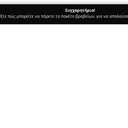
Συγχαρητήρια!
γξτε πώς μπορείτε να πάρετε το πακέτο βραβείων, για να απολαύσε
, Ζαχαροπλαστεία - Μαραθώνας
ΔΑΦΝΗ ΓΑΛΑΚΤΟΚΟΜΕΙΟ
Σχετικά με την εταιρεία:
Η επιχείρηση
Δάφνη Γαλακτο
Αττικής από τον Γεώργιο Μπακ
σήμερα να συνεχίζεται από το
συνδυάζει τη μακρόχρονη παρ
σταθερές αξίες και προσήλωση
Το γαλακτοκομείο ξεχωρίζει γ
προϊόντων και παγωτών, αξιοπ
γάλα. Για τα κατσικίσια προϊόν
από σταθερούς και επιλεγμένο